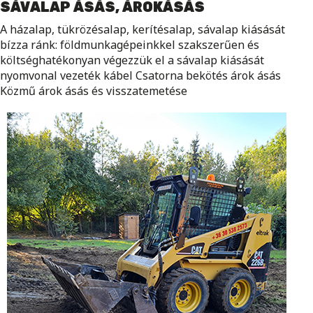
SÁVALAP ÁSÁS, ÁROKÁSÁS
A házalap, tükrözésalap, kerítésalap, sávalap kiásását
bízza ránk: földmunkagépeinkkel szakszerűen és
költséghatékonyan végezzük el a sávalap kiásását
nyomvonal vezeték kábel Csatorna bekötés árok ásás
Közmű árok ásás és visszatemetése