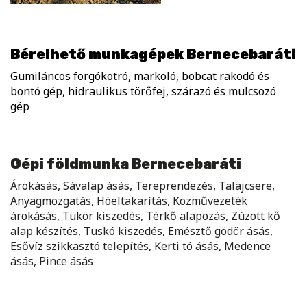
Bérelhető munkagépek Bernecebaráti
Gumiláncos forgókotró, markoló, bobcat rakodó és
bontó gép, hidraulikus törőfej, szárazó és mulcsozó
gép
Gépi földmunka Bernecebaráti
Árokásás, Sávalap ásás, Tereprendezés, Talajcsere,
Anyagmozgatás, Hóeltakarítás, Közművezeték
árokásás, Tükör kiszedés, Térkő alapozás, Zúzott kő
alap készítés, Tuskó kiszedés, Emésztő gödör ásás,
Esővíz szikkasztó telepítés, Kerti tó ásás, Medence
ásás, Pince ásás