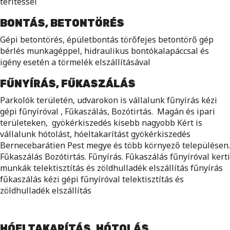
terítéssel
BONTÁS, BETONTÖRÉS
Gépi betontörés, épületbontás törőfejes betontörő gép
bérlés munkagéppel, hidraulikus bontókalapáccsal és
igény esetén a törmelék elszállításával
FŰNYÍRÁS, FŰKASZÁLÁS
Parkolók területén, udvarokon is vállalunk fűnyírás kézi
gépi fűnyíróval , Fűkaszálás, Bozótirtás. Magán és ipari
területeken, gyökérkiszedés kisebb nagyobb Kért is
vállalunk hótolást, hóeltakarítást gyökérkiszedés
Bernecebarátien Pest megye és több környező településen.
Fűkaszálás Bozótirtás. Fűnyírás. Fűkaszálás fűnyíróval kerti
munkák telektisztítás és zöldhulladék elszállítás fűnyírás
fűkaszálás kézi gépi fűnyíróval telektisztítás és
zöldhulladék elszállítás
HÓELTAKARÍTÁS, HÓTOLÁS