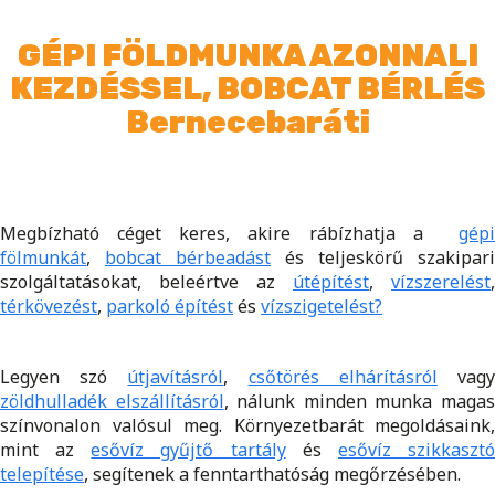
GÉPI FÖLDMUNKA AZONNALI
KEZDÉSSEL, BOBCAT BÉRLÉS
Bernecebaráti
Megbízható céget keres, akire rábízhatja a
gépi
fölmunkát
,
bobcat bérbeadást
és teljeskörű szakipari
szolgáltatásokat, beleértve az
útépítést
,
vízszerelést
,
térkövezést
,
parkoló építést
és
vízszigetelést?
Legyen szó
útjavításról
,
csőtörés elhárításról
vag
zöldhulladék elszállításról
, nálunk minden munka maga
színvonalon valósul meg. Környezetbarát megoldásaink,
mint az
esővíz gyűjtő tartály
és
esővíz szikkaszt
telepítése
, segítenek a fenntarthatóság megőrzésében.