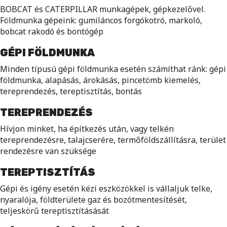
BOBCAT és CATERPILLAR munkagépek, gépkezelővel.
Földmunka gépeink: gumiláncos forgókotró, markoló,
bobcat rakodó és bontógép
GÉPI FÖLDMUNKA
Minden típusú gépi földmunka esetén számíthat ránk: gépi
földmunka, alapásás, árokásás, pincetömb kiemelés,
tereprendezés, tereptisztítás, bontás
TEREPRENDEZÉS
Hívjon minket, ha építkezés után, vagy telkén
tereprendezésre, talajcserére, termőföldszállításra, terület
rendezésre van szüksége
TEREPTISZTÍTÁS
Gépi és igény esetén kézi eszközökkel is vállaljuk telke,
nyaralója, földterülete gaz és bozótmentesítését,
teljeskörű tereptisztításását