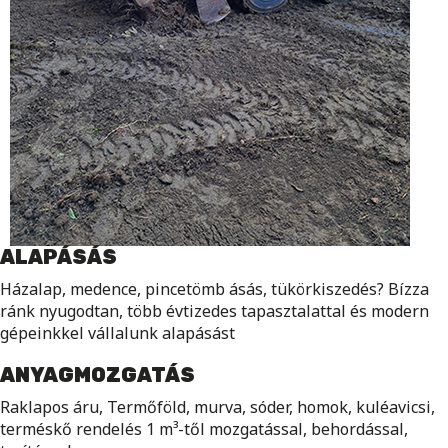
ALAPÁSÁS
Házalap, medence, pincetömb ásás, tükörkiszedés? Bízza
ránk nyugodtan, több évtizedes tapasztalattal és modern
gépeinkkel vállalunk alapásást
ANYAGMOZGATÁS
Raklapos áru, Termőföld, murva, sóder, homok, kuléavicsi,
terméskő rendelés 1 m³-től mozgatással, behordással,