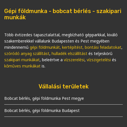
Gépi földmunka - bobcat bérlés - szakipari
munkák
Több évtizedes tapasztalattal, megbízható gépparkkal, kiváló
szakemberekkel vállalunk Budapesten és Pest megyében
mindennemű
gépi földmunkát
,
kertépítést,
bontási feladatokat
,
szóródó anyag szállítást
,
hulladék elszállítást
és teljeskörű
szakipari munkákat
, beleértve a
vízszerelési
,
vízszigetelési
és
kőműves munkákat
is.
Vállalási területek
Bobcat bérlés, gépi földmunka Pest megye
Bobcat bérlés, gépi földmunka Budapest